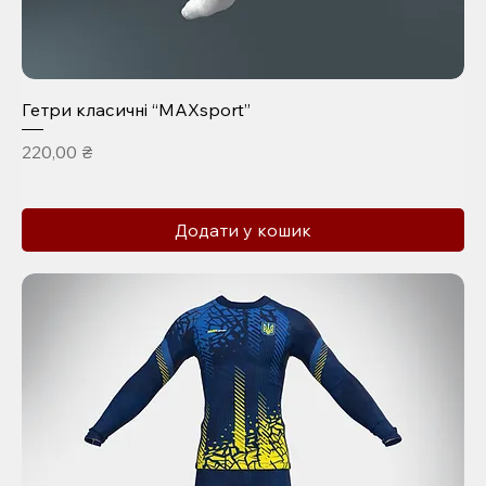
Гетри класичні “MAXsport”
Ціна
220,00 ₴
Додати у кошик