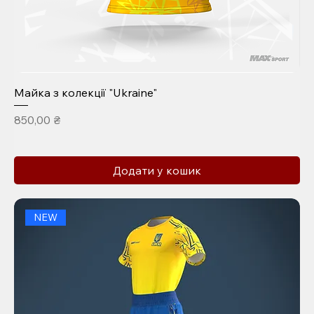
Майка з колекції "Ukraine"
Ціна
850,00 ₴
Додати у кошик
NEW