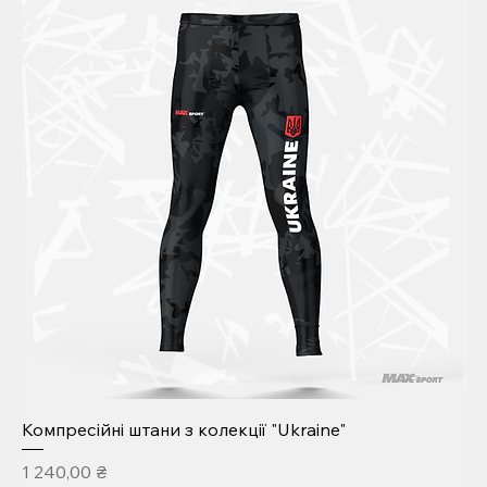
Компресійні штани з колекції "Ukraine"
Ціна
1 240,00 ₴