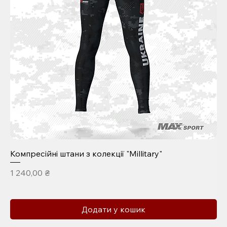
Компресійні штани з колекції "Millitary"
Ціна
1 240,00 ₴
Додати у кошик