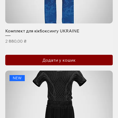
Комплект для кікбоксингу UKRAINE
Ціна
2 880,00 ₴
Додати у кошик
NEW