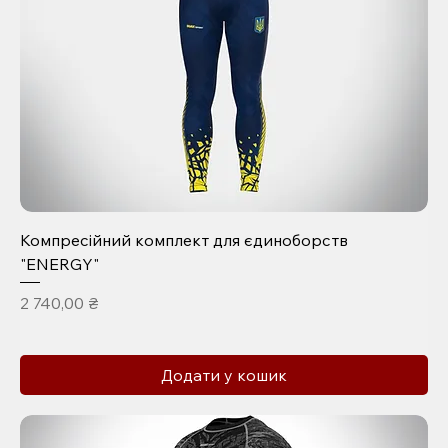
Компресійний комплект для єдиноборств
"ENERGY"
Ціна
2 740,00 ₴
Додати у кошик