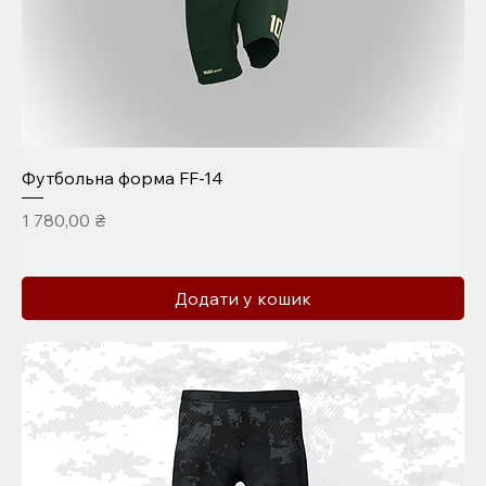
Футбольна форма FF-14
Ціна
1 780,00 ₴
Додати у кошик