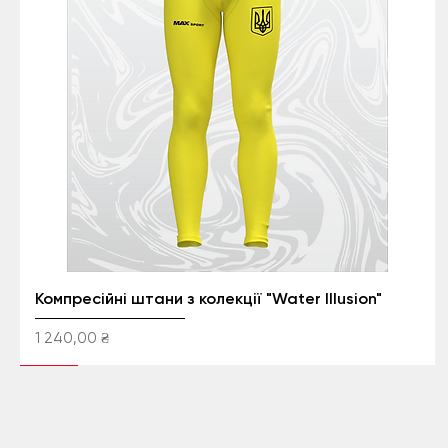
Компресійні штани з колекції "Water Illusion"
Ціна
1 240,00 ₴
NEW
NEW