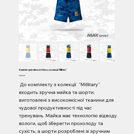
Комплект для тайського боксу, з колекції "Millitary"
Ціна
2 210,00 ₴
До комплекту з колекції "Millitary"
входить зручна майка та шорти,
виготовлені з високоякісної тканини для
чудової продуктивності під час
тренувань. Майка має технологію відводу
вологи, щоб зберегти прохолоду та
сухість, а шорти розроблені зі зручним