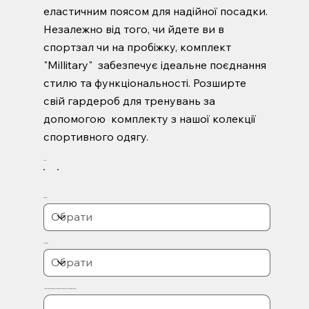
еластичним поясом для надійної посадки.
Незалежно від того, чи йдете ви в
спортзал чи на пробіжку, комплект
"Millitary" забезпечує ідеальне поєднання
стилю та функціональності. Розширте
свій гардероб для тренувань за
допомогою комплекту з нашої колекції
спортивного одягу.
Колір
Розмір
Колекція
Прилягання (щільне/нормальне/вільне) (необов'язково)
Максимум
символів:
500.